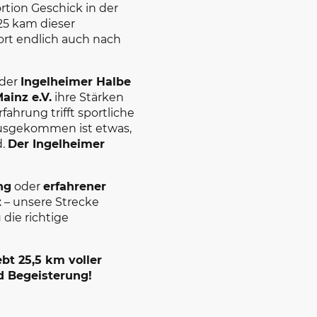
rtion Geschick in der
25 kam dieser
rt endlich auch nach
der
Ingelheimer Halbe
ainz e.V.
ihre Stärken
ahrung trifft sportliche
usgekommen ist etwas,
d.
Der Ingelheimer
ng
oder
erfahrener
t
– unsere Strecke
 die richtige
ebt 25,5 km voller
d Begeisterung!