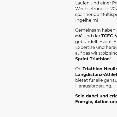
Laufen und einer Po
Wechselzone. In 20
spannende Multispo
Ingelheim!
Gemeinsam haben 
e.V.
und der
TCEC M
gebündelt: Event-Erf
Expertise und hera
auf das wir stolz sin
Sprint-Triathlon
!
Ob
Triathlon-Neuli
Langdistanz-Athle
bietet für alle genau
Herausforderung.
Seid dabei und erl
Energie, Action un