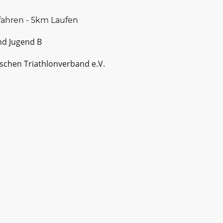
hren - 5km Laufen
nd Jugend B
schen Triathlonverband e.V.