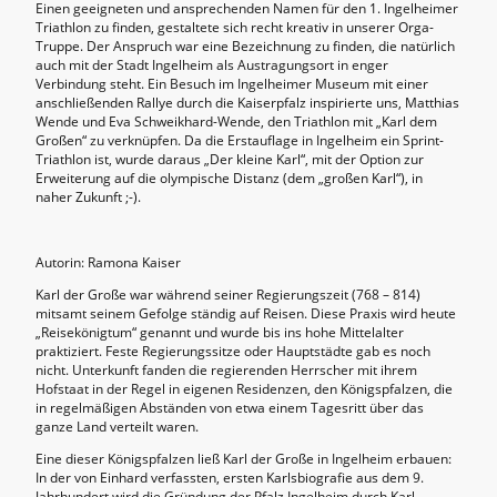
Einen geeigneten und ansprechenden Namen für den 1. Ingelheimer
Triathlon zu finden, gestaltete sich recht kreativ in unserer Orga-
Truppe. Der Anspruch war eine Bezeichnung zu finden, die natürlich
auch mit der Stadt Ingelheim als Austragungsort in enger
Verbindung steht. Ein Besuch im Ingelheimer Museum mit einer
anschließenden Rallye durch die Kaiserpfalz inspirierte uns, Matthias
Wende und Eva Schweikhard-Wende, den Triathlon mit „Karl dem
Großen“ zu verknüpfen. Da die Erstauflage in Ingelheim ein Sprint-
Triathlon ist, wurde daraus „Der kleine Karl“, mit der Option zur
Erweiterung auf die olympische Distanz (dem „großen Karl“), in
naher Zukunft ;-).
Autorin: Ramona Kaiser
Karl der Große war während seiner Regierungszeit (768 – 814)
mitsamt seinem Gefolge ständig auf Reisen. Diese Praxis wird heute
„Reisekönigtum“ genannt und wurde bis ins hohe Mittelalter
praktiziert. Feste Regierungssitze oder Hauptstädte gab es noch
nicht. Unterkunft fanden die regierenden Herrscher mit ihrem
Hofstaat in der Regel in eigenen Residenzen, den Königspfalzen, die
in regelmäßigen Abständen von etwa einem Tagesritt über das
ganze Land verteilt waren.
Eine dieser Königspfalzen ließ Karl der Große in Ingelheim erbauen:
In der von Einhard verfassten, ersten Karlsbiografie aus dem 9.
Jahrhundert wird die Gründung der Pfalz Ingelheim durch Karl